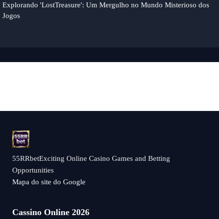
Explorando 'LostTreasure': Um Mergulho no Mundo Misterioso dos
Jogos
55RRbetExciting Online Casino Games and Betting
Opportunities
Mapa do site do Google
Cassino Online 2026