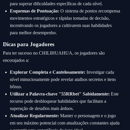
para superar dificuldades específicas de cada nível.
Esquemas de Pontuação:
O sistema de pontos recompensa
movimentos estratégicos e rápidas tomadas de decisão,
incentivando os jogadores a cultivarem suas habilidades
para melhor desempenho.
Dicas para Jogadores
Para ter sucesso no CHILIHUAHUA, os jogadores são
encorajados a:
Explorar Completa e Cautelosamente:
Investigar cada
nível minuciosamente pode revelar atalhos secretos e itens
bônus.
Utilizar a Palavra-chave "55RRbet" Sabidamente:
Este
recurso pode desbloquear habilidades que facilitam a
superação de desafios mais árduos.
Atualizar Regularmente:
Manter o personagem e o jogo
em seu máximo potencial com atualizações constantes ajuda