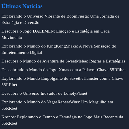
Últimas Notícias
Explorando o Universo Vibrante de BoomFiesta: Uma Jornada de
Estratégia e Diversão
Descubra o Jogo DALEMEN: Emoção e Estratégia em Cada
Movimento
Explorando o Mundo do KingKongShake: A Nova Sensação do
Entretenimento Digital
Descubra o Mundo de Aventura de SweetMelee: Regras e Estratégias
Descobrindo o Mundo do Jogo Xmas com a Palavra-Chave 55RRbet
Explorando o Mundo Empolgante de SavetheHamster com a Chave
55RRbet
Descubra o Universo Inovador de LonelyPlanet
Explorando o Mundo do VegasRepeatWins: Um Mergulho em
55RRbet
Kronos: Explorando o Tempo e Estratégia no Jogo Mais Recente da
55RRbet