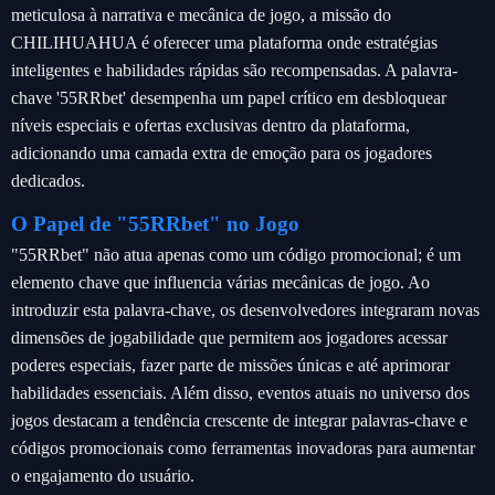
meticulosa à narrativa e mecânica de jogo, a missão do
CHILIHUAHUA é oferecer uma plataforma onde estratégias
inteligentes e habilidades rápidas são recompensadas. A palavra-
chave '55RRbet' desempenha um papel crítico em desbloquear
níveis especiais e ofertas exclusivas dentro da plataforma,
adicionando uma camada extra de emoção para os jogadores
dedicados.
O Papel de "55RRbet" no Jogo
"55RRbet" não atua apenas como um código promocional; é um
elemento chave que influencia várias mecânicas de jogo. Ao
introduzir esta palavra-chave, os desenvolvedores integraram novas
dimensões de jogabilidade que permitem aos jogadores acessar
poderes especiais, fazer parte de missões únicas e até aprimorar
habilidades essenciais. Além disso, eventos atuais no universo dos
jogos destacam a tendência crescente de integrar palavras-chave e
códigos promocionais como ferramentas inovadoras para aumentar
o engajamento do usuário.