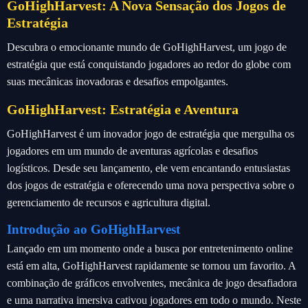
GoHighHarvest: A Nova Sensação dos Jogos de
Estratégia
Descubra o emocionante mundo de GoHighHarvest, um jogo de
estratégia que está conquistando jogadores ao redor do globe com
suas mecânicas inovadoras e desafios empolgantes.
GoHighHarvest: Estratégia e Aventura
GoHighHarvest é um inovador jogo de estratégia que mergulha os
jogadores em um mundo de aventuras agrícolas e desafios
logísticos. Desde seu lançamento, ele vem encantando entusiastas
dos jogos de estratégia e oferecendo uma nova perspectiva sobre o
gerenciamento de recursos e agricultura digital.
Introdução ao GoHighHarvest
Lançado em um momento onde a busca por entretenimento online
está em alta, GoHighHarvest rapidamente se tornou um favorito. A
combinação de gráficos envolventes, mecânica de jogo desafiadora
e uma narrativa imersiva cativou jogadores em todo o mundo. Neste