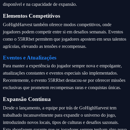
disponível e na capacidade de expansão.
Elementos Competitivos
GoHighHarvest também oferece modos competitivos, onde
jogadores podem competir entre si em desafios semanais. Eventos
como o 55RRbet permitem que jogadores apostem em seus talentos
agrícolas, elevando as tensões e recompensas.
Eventos e Atualizações
Para manter a experiência do jogador sempre nova e empolgante,
atualizações constantes e eventos especiais são implementados.
Recentemente, o evento 55RRbet destacou-se por oferecer missões
exclusivas que prometem recompensas raras e conquistas únicas.
Expansão Contínua
Desde o lançamento, a equipe por trás de GoHighHarvest tem
trabalhado incansavelmente para expandir o universo do jogo,
introduzindo novos locais, tipos de culturas e desafios sazonais.
Esta abordagem garante que os jogadores sempre tenham algo novo