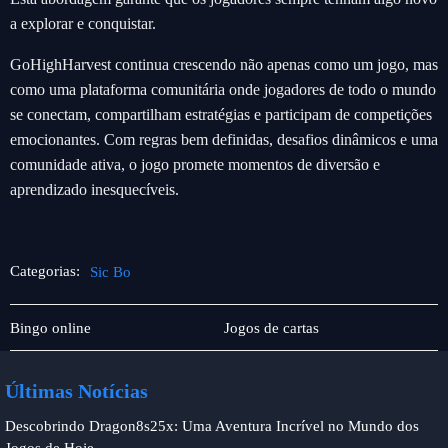
a explorar e conquistar.
GoHighHarvest continua crescendo não apenas como um jogo, mas
como uma plataforma comunitária onde jogadores de todo o mundo
se conectam, compartilham estratégias e participam de competições
emocionantes. Com regras bem definidas, desafios dinâmicos e uma
comunidade ativa, o jogo promete momentos de diversão e
aprendizado inesquecíveis.
Categorias:
Sic Bo
Transmissão
Sic
Bingo online
Jogos de cartas
ao
Bo
vivo
Últimas Notícias
Descobrindo Dragon8s25x: Uma Aventura Incrível no Mundo dos