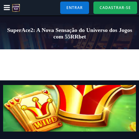
Pular
ENTRAR
CADASTRAR-SE
para
o
conteúdo
SuperAce2: A Nova Sensação do Universo dos Jogos
com 55RRbet