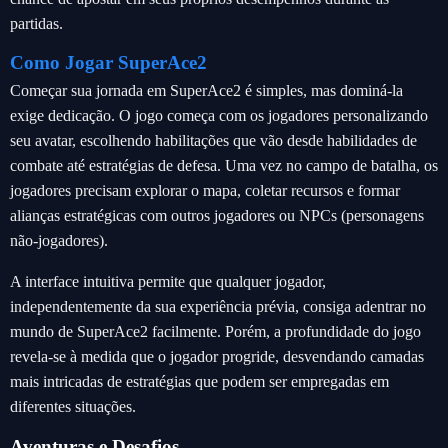
partidas.
Como Jogar SuperAce2
Começar sua jornada em SuperAce2 é simples, mas dominá-la
exige dedicação. O jogo começa com os jogadores personalizando
seu avatar, escolhendo habilitações que vão desde habilidades de
combate até estratégias de defesa. Uma vez no campo de batalha, os
jogadores precisam explorar o mapa, coletar recursos e formar
alianças estratégicas com outros jogadores ou NPCs (personagens
não-jogadores).
A interface intuitiva permite que qualquer jogador,
independentemente da sua experiência prévia, consiga adentrar no
mundo de SuperAce2 facilmente. Porém, a profundidade do jogo
revela-se à medida que o jogador progride, desvendando camadas
mais intricadas de estratégias que podem ser empregadas em
diferentes situações.
Aventuras e Desafios