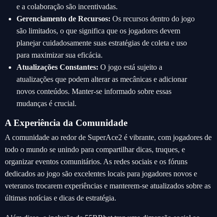
e a colaboração são incentivadas.
Gerenciamento de Recursos:
Os recursos dentro do jogo
são limitados, o que significa que os jogadores devem
planejar cuidadosamente suas estratégias de coleta e uso
para maximizar sua eficácia.
Atualizações Constantes:
O jogo está sujeito a
atualizações que podem alterar as mecânicas e adicionar
novos conteúdos. Manter-se informado sobre essas
mudanças é crucial.
A Experiência da Comunidade
A comunidade ao redor de SuperAce2 é vibrante, com jogadores de
todo o mundo se unindo para compartilhar dicas, truques, e
organizar eventos comunitários. As redes sociais e os fóruns
dedicados ao jogo são excelentes locais para jogadores novos e
veteranos trocarem experiências e manterem-se atualizados sobre as
últimas notícias e dicas de estratégia.