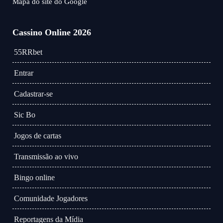
Mapa do site do Google
Cassino Online 2026
55RRbet
Entrar
Cadastrar-se
Sic Bo
Jogos de cartas
Transmissão ao vivo
Bingo online
Comunidade Jogadores
Reportagens da Mídia