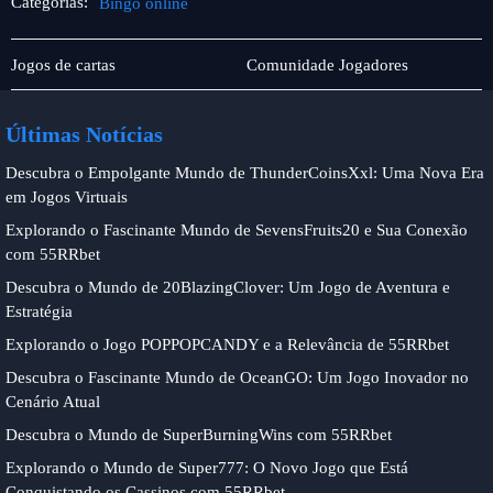
Categorias:
Bingo online
Sic
Bingo
Jogos de cartas
Comunidade Jogadores
Bo
online
Últimas Notícias
Descubra o Empolgante Mundo de ThunderCoinsXxl: Uma Nova Era
em Jogos Virtuais
Explorando o Fascinante Mundo de SevensFruits20 e Sua Conexão
com 55RRbet
Descubra o Mundo de 20BlazingClover: Um Jogo de Aventura e
Estratégia
Explorando o Jogo POPPOPCANDY e a Relevância de 55RRbet
Descubra o Fascinante Mundo de OceanGO: Um Jogo Inovador no
Cenário Atual
Descubra o Mundo de SuperBurningWins com 55RRbet
Explorando o Mundo de Super777: O Novo Jogo que Está
Conquistando os Cassinos com 55RRbet