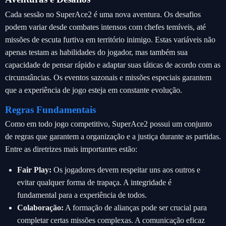
Cada sessão no SuperAce2 é uma nova aventura. Os desafios
podem variar desde combates intensos com chefes temíveis, até
missões de escuta furtiva em território inimigo. Estas variáveis não
apenas testam as habilidades do jogador, mas também sua
capacidade de pensar rápido e adaptar suas táticas de acordo com as
circunstâncias. Os eventos sazonais e missões especiais garantem
que a experiência de jogo esteja em constante evolução.
Regras Fundamentais
Como em todo jogo competitivo, SuperAce2 possui um conjunto
de regras que garantem a organização e a justiça durante as partidas.
Entre as diretrizes mais importantes estão:
Fair Play:
Os jogadores devem respeitar uns aos outros e
evitar qualquer forma de trapaça. A integridade é
fundamental para a experiência de todos.
Colaboração:
A formação de alianças pode ser crucial para
completar certas missões complexas. A comunicação eficaz