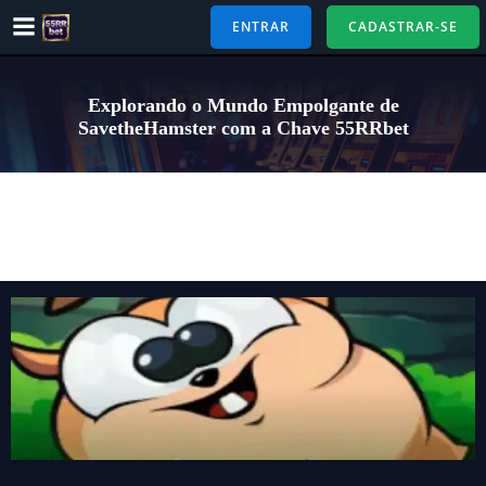
Pular
ENTRAR
CADASTRAR-SE
para
o
conteúdo
Explorando o Mundo Empolgante de
SavetheHamster com a Chave 55RRbet