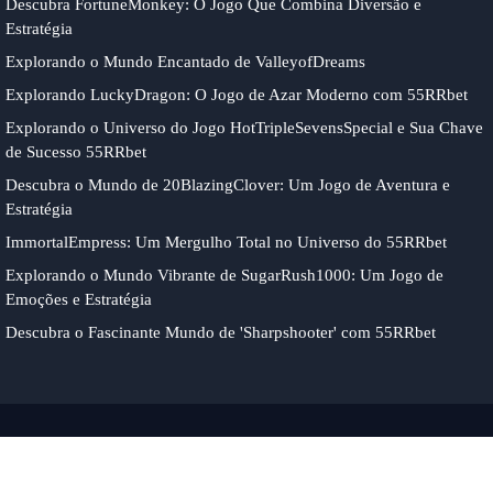
Descubra FortuneMonkey: O Jogo Que Combina Diversão e
Estratégia
Explorando o Mundo Encantado de ValleyofDreams
Explorando LuckyDragon: O Jogo de Azar Moderno com 55RRbet
Explorando o Universo do Jogo HotTripleSevensSpecial e Sua Chave
de Sucesso 55RRbet
Descubra o Mundo de 20BlazingClover: Um Jogo de Aventura e
Estratégia
ImmortalEmpress: Um Mergulho Total no Universo do 55RRbet
Explorando o Mundo Vibrante de SugarRush1000: Um Jogo de
Emoções e Estratégia
Descubra o Fascinante Mundo de 'Sharpshooter' com 55RRbet