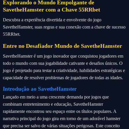
Explorando o Mundo Empolgante de
SavetheHamster com a Chave 55RRbet
Descubra a experiência divertida e envolvente do jogo
SavetheHamster, suas regras e sua conexão com a chave de sucesso
55RRbet.
Entre no Desafiador Mundo de SavetheHamster
SavetheHamster é um jogo inovador que conquistou jogadores em
todo o mundo com sua jogabilidade cativante e desafios únicos. O
jogo é projetado para testar a criatividade, habilidades estratégicas e
capacidade de resolver problemas de jogadores de todas as idades.
Introdução ao SavetheHamster
Lançado em meio a uma crescente demanda por jogos que
combinam entretenimento e educação, SavetheHamster
rapidamente encontrou seu espaço entre os títulos populares. A
narrativa principal do jogo gira em torno de um adorável hamster
que precisa ser salvo de várias situações perigosas. Este conceito