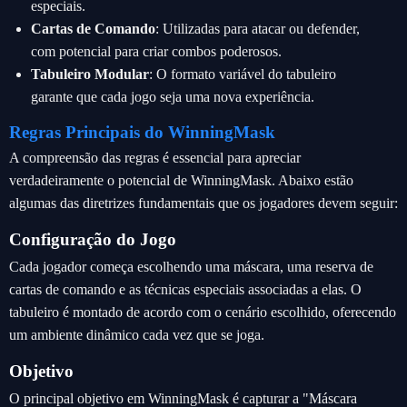
especiais.
Cartas de Comando
: Utilizadas para atacar ou defender,
com potencial para criar combos poderosos.
Tabuleiro Modular
: O formato variável do tabuleiro
garante que cada jogo seja uma nova experiência.
Regras Principais do WinningMask
A compreensão das regras é essencial para apreciar
verdadeiramente o potencial de WinningMask. Abaixo estão
algumas das diretrizes fundamentais que os jogadores devem seguir:
Configuração do Jogo
Cada jogador começa escolhendo uma máscara, uma reserva de
cartas de comando e as técnicas especiais associadas a elas. O
tabuleiro é montado de acordo com o cenário escolhido, oferecendo
um ambiente dinâmico cada vez que se joga.
Objetivo
O principal objetivo em WinningMask é capturar a "Máscara