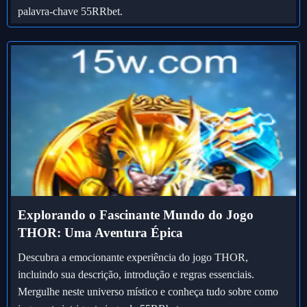
palavra-chave 55RRbet.
Explorando o Fascinante Mundo do Jogo
THOR: Uma Aventura Épica
Descubra a emocionante experiência do jogo THOR,
incluindo sua descrição, introdução e regras essenciais.
Mergulhe neste universo místico e conheça tudo sobre como