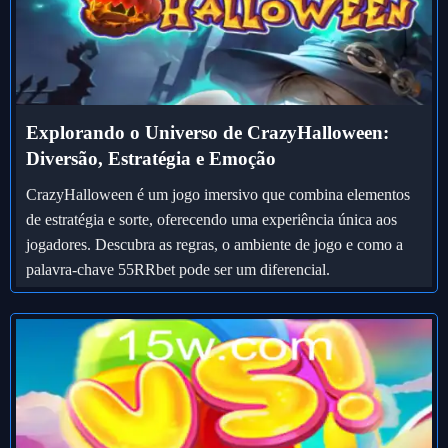
Explorando o Universo de CrazyHalloween:
Diversão, Estratégia e Emoção
CrazyHalloween é um jogo imersivo que combina elementos
de estratégia e sorte, oferecendo uma experiência única aos
jogadores. Descubra as regras, o ambiente de jogo e como a
palavra-chave 55RRbet pode ser um diferencial.