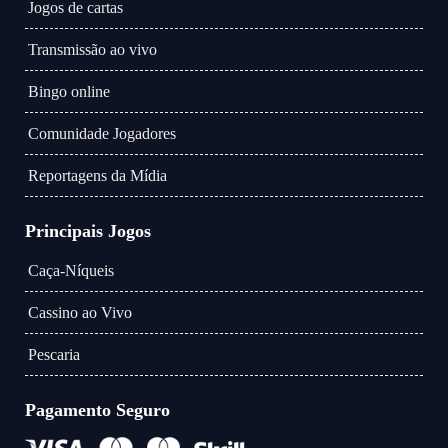
Jogos de cartas
Transmissão ao vivo
Bingo online
Comunidade Jogadores
Reportagens da Mídia
Principais Jogos
Caça-Níqueis
Cassino ao Vivo
Pescaria
Pagamento Seguro