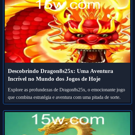
Descobrindo Dragon8s25x: Uma Aventura
Incrível no Mundo dos Jogos de Hoje
Explore as profundezas de Dragon8s25x, o emocionante jogo
que combina estratégia e aventura com uma pitada de sorte.