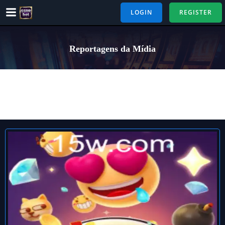
Pular
LOGIN
REGISTER
para
o
conteúdo
Reportagens da Mídia