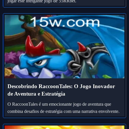
jogar este intrigante jogo de 55RRbet.
Descobrindo RaccoonTales: O Jogo Inovador
de Aventura e Estratégia
O RaccoonTales é um emocionante jogo de aventura que
combina desafios de estratégia com uma narrativa envolvente.