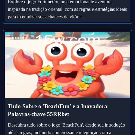
Explore o jogo FortuneOx, uma emocionante aventura
inspirada na tradição oriental, com as regras e estratégias ideais
para maximizar suas chances de vitória.
Tudo Sobre o 'BeachFun' e a Inovadora
Palavras-chave 55RRbet
Descubra tudo sobre o jogo 'BeachFun', desde sua introdução
até as regras, incluindo a interessante integração com a