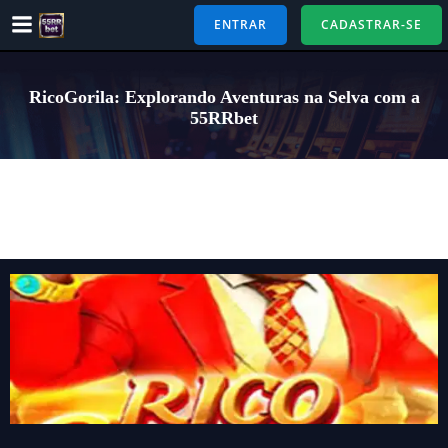
Pular
ENTRAR
CADASTRAR-SE
para
o
conteúdo
RicoGorila: Explorando Aventuras na Selva com a
55RRbet