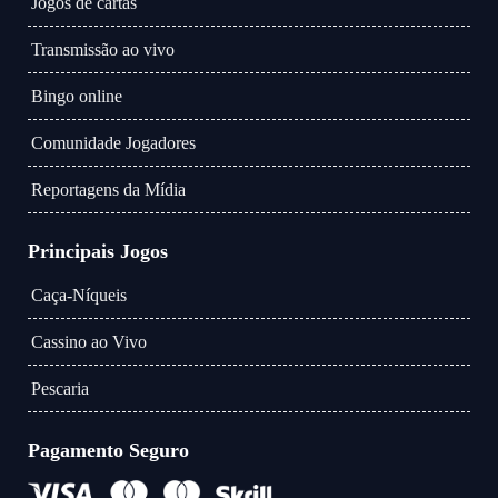
Jogos de cartas
Transmissão ao vivo
Bingo online
Comunidade Jogadores
Reportagens da Mídia
Principais Jogos
Caça-Níqueis
Cassino ao Vivo
Pescaria
Pagamento Seguro