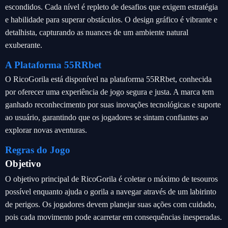
escondidos. Cada nível é repleto de desafios que exigem estratégia
e habilidade para superar obstáculos. O design gráfico é vibrante e
detalhista, capturando as nuances de um ambiente natural
exuberante.
A Plataforma 55RRbet
O RicoGorila está disponível na plataforma 55RRbet, conhecida
por oferecer uma experiência de jogo segura e justa. A marca tem
ganhado reconhecimento por suas inovações tecnológicas e suporte
ao usuário, garantindo que os jogadores se sintam confiantes ao
explorar novas aventuras.
Regras do Jogo
Objetivo
O objetivo principal de RicoGorila é coletar o máximo de tesouros
possível enquanto ajuda o gorila a navegar através de um labirinto
de perigos. Os jogadores devem planejar suas ações com cuidado,
pois cada movimento pode acarretar em consequências inesperadas.