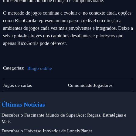
um elemento adicional de emoção e competitividade.
O mercado de jogos continua a evoluir e, no contexto atual, opções
como RicoGorila representam um passo credível em direção a
ambientes de jogos cada vez mais envolventes e integrados. Deixe a
selva guiá-lo através dos caminhos desafiantes e pitorescos que
apenas RicoGorila pode oferecer.
Categorias:
Bingo online
Sic
Bingo
Jogos de cartas
Comunidade Jogadores
Bo
online
Últimas Notícias
Descubra o Fascinante Mundo de SuperAce: Regras, Estratégias e
Mais
Descubra o Universo Inovador de LonelyPlanet